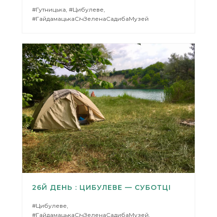
#Гутницька, #Цибулеве,
#ГайдамацькаСічЗеленаСадибаМузей
26Й ДЕНЬ : ЦИБУЛЕВЕ — СУБОТЦІ
#Цибулеве,
#ГайдамацькаСічЗеленаСадибаМузей,