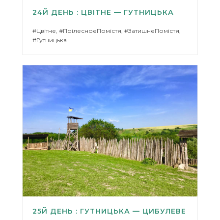
24Й ДЕНЬ : ЦВІТНЕ — ГУТНИЦЬКА
#Цвітне, #ПрілесноеПомістя, #ЗатишнеПомістя,
#Гутницька
25Й ДЕНЬ : ГУТНИЦЬКА — ЦИБУЛЕВЕ