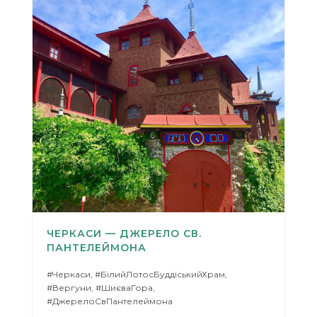
ЧЕРКАСИ — ДЖЕРЕЛО СВ.
ПАНТЕЛЕЙМОНА
#Черкаси, #БілийЛотосБуддіськийХрам,
#Вергуни, #ШиєваГора,
#ДжерелоСвПантелеймона