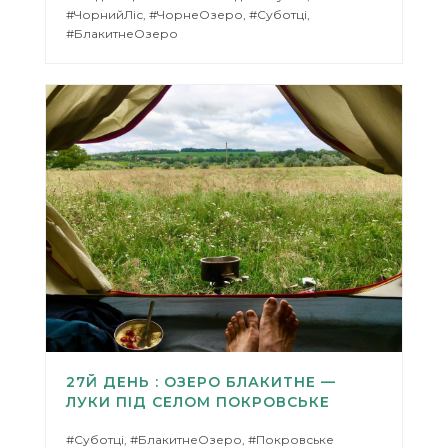
#ЧорнийЛіс, #ЧорнеОзеро, #Суботці,
#БлакитнеОзеро
27Й ДЕНЬ : ОЗЕРО БЛАКИТНЕ —
ЛУКИ ПІД СЕЛОМ ПОКРОВСЬКЕ
#Суботці, #БлакитнеОзеро, #Покровське