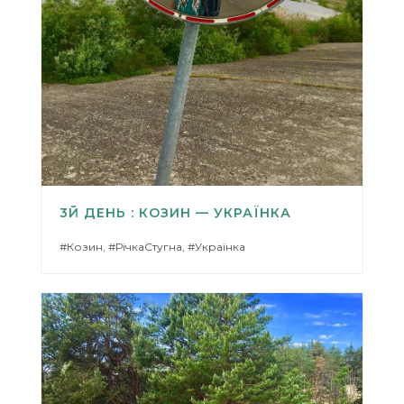
3Й ДЕНЬ : КОЗИН — УКРАЇНКА
#Козин, #РічкаСтугна, #Українка