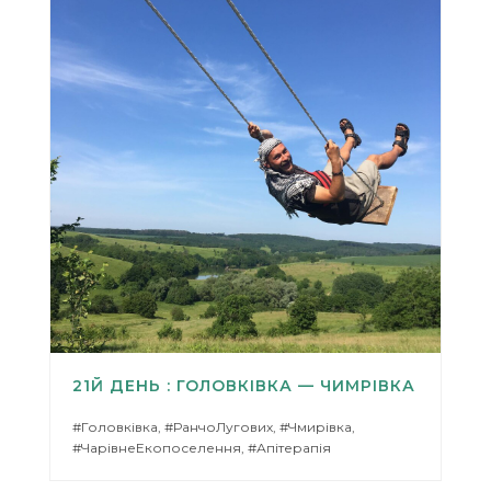
21Й ДЕНЬ : ГОЛОВКІВКА — ЧИМРІВКА
#Головківка, #РанчоЛугових, #Чмирівка,
#ЧарівнеЕкопоселення, #Апітерапія