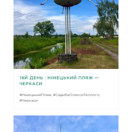
16Й ДЕНЬ : НІМЕЦЬКИЙ ПЛЯЖ —
ЧЕРКАСИ
#НімецькийПляж, #СадибаОлексиТеплого,
#Черкаси