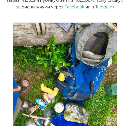
Наразі я щодня публікую звіти з подорожі, тому слідкуй
за оновленнями через
Facebook
чи в
Telegram