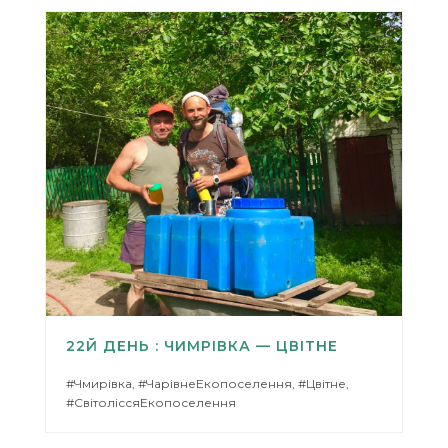
22Й ДЕНЬ : ЧИМРІВКА — ЦВІТНЕ
#Чмирівка, #ЧарівнеЕкопоселення, #Цвітне,
#СвітоліссяЕкопоселення