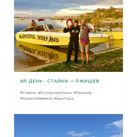
6Й ДЕНЬ : СТАЙКИ — РЖИЩЕВ
#Стайки, #ЕкоЦентрЮшки, #Ржищев,
#ApostolWeekend, #ІванГора