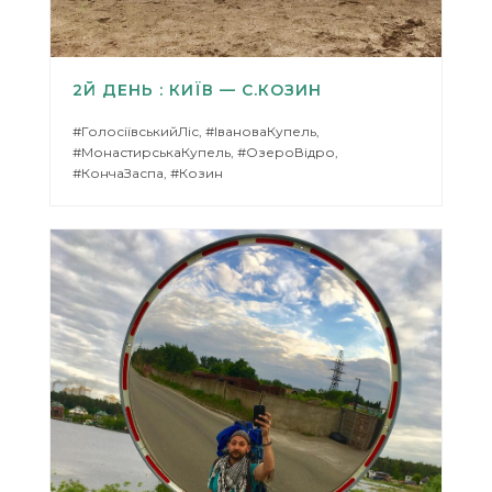
2Й ДЕНЬ : КИЇВ — С.КОЗИН
#ГолосіївськийЛіс, #ІвановаКупель,
#МонастирськаКупель, #ОзероВідро,
#КончаЗаспа, #Козин