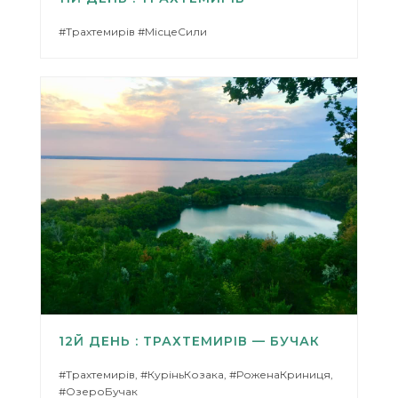
#Трахтемирів #МісцеСили
12Й ДЕНЬ : ТРАХТЕМИРІВ — БУЧАК
#Трахтемирів, #КуріньКозака, #РоженаКриниця,
#ОзероБучак