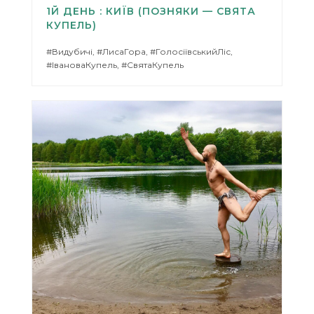
1Й ДЕНЬ : КИЇВ (ПОЗНЯКИ — СВЯТА
КУПЕЛЬ)
#Видубичі, #ЛисаГора, #ГолосіївськийЛіс,
#ІвановаКупель, #СвятаКупель