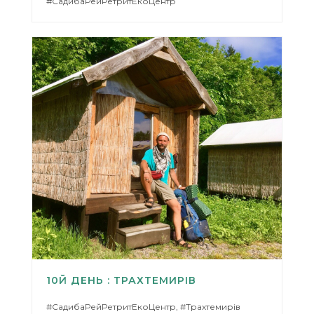
#СадибаРейРетритЕкоЦентр
10Й ДЕНЬ : ТРАХТЕМИРІВ
#СадибаРейРетритЕкоЦентр, #Трахтемирів