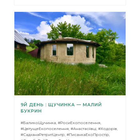
9Й ДЕНЬ : ЩУЧИНКА — МАЛИЙ
БУКРИН
#БаликоЩучинка, #РосиЕкопоселення,
#ЦвітущеЕкопоселення, #Анастасіївці, #Ходорів,
#СадханаРетритЦентр, #ПисанкаЕкоПростір,