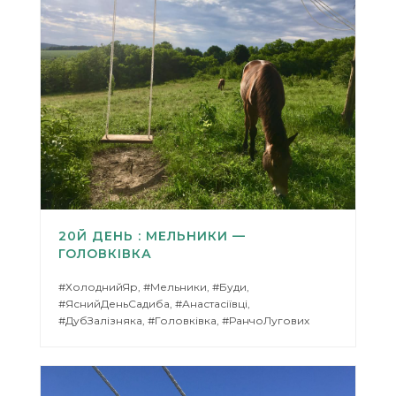
20Й ДЕНЬ : МЕЛЬНИКИ —
ГОЛОВКІВКА
#ХолоднийЯр, #Мельники, #Буди,
#ЯснийДеньСадиба, #Анастасіївці,
#ДубЗалізняка, #Головківка, #РанчоЛугових