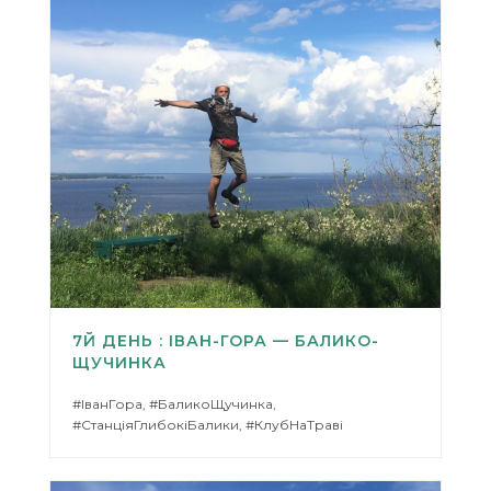
7Й ДЕНЬ : ІВАН-ГОРА — БАЛИКО-
ЩУЧИНКА
#ІванГора, #БаликоЩучинка,
#СтанціяГлибокіБалики, #КлубНаТраві