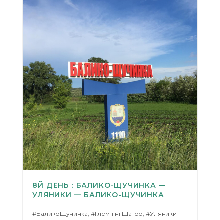
8Й ДЕНЬ : БАЛИКО-ЩУЧИНКА —
УЛЯНИКИ — БАЛИКО-ЩУЧИНКА
#БаликоЩучинка, #ГлемпінгШатро, #Уляники