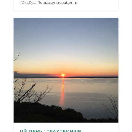
#СадДушіПермакультураЦентр
11Й ДЕНЬ : ТРАХТЕМИРІВ