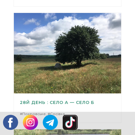
28Й ДЕНЬ : СЕЛО А — СЕЛО Б
#Покровське, #Сосівка