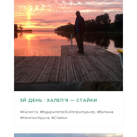
5Й ДЕНЬ : ХАЛЕП’Я — СТАЙКИ
#Халеп'я, #ВідкритеНебоРетритЦентр, #Витачів
#КемпінгКруча, #Стайки