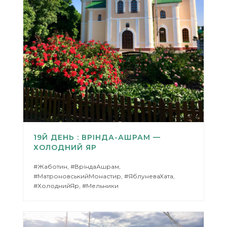
19Й ДЕНЬ : ВРІНДА-АШРАМ —
ХОЛОДНИЙ ЯР
#Жаботин, #ВріндаАшрам,
#МатроновськийМонастир, #ЯблуневаХата,
#ХолоднийЯр, #Мельники