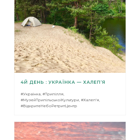
4Й ДЕНЬ : УКРАЇНКА — ХАЛЕП’Я
#Українка, #Трипілля,
#МузейТрипільськоїКультури, #Халеп'я,
#ВідкритеНебоРетритЦентр