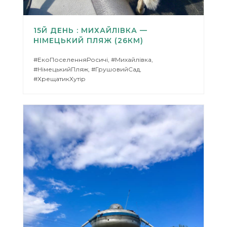
15Й ДЕНЬ : МИХАЙЛІВКА —
НІМЕЦЬКИЙ ПЛЯЖ (26КМ)
#ЕкоПоселенняРосичі, #Михайлівка,
#НімецькийПляж, #ГрушовийСад,
#ХрещатикХутір