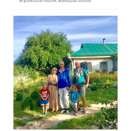
#ПрілесноеПомістя, #ЗатишнеПомістя