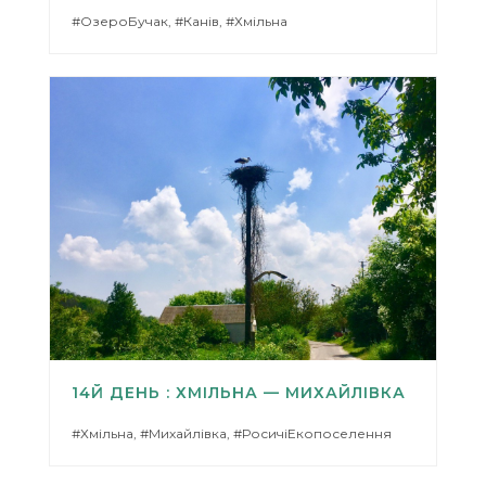
#ОзероБучак, #Канів, #Хмільна
14Й ДЕНЬ : ХМІЛЬНА — МИХАЙЛІВКА
#Хмільна, #Михайлівка, #РосичіЕкопоселення