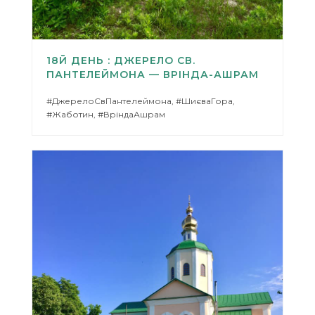
18Й ДЕНЬ : ДЖЕРЕЛО СВ.
ПАНТЕЛЕЙМОНА — ВРІНДА-АШРАМ
#ДжерелоСвПантелеймона, #ШиєваГора,
#Жаботин, #ВріндаАшрам