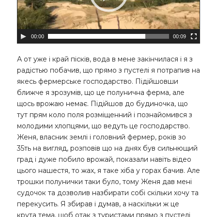
00:00
00:09
А от уже і край пісків, вода в мене закінчилася і я з
радістью побачив, що прямо з пустелі я потрапив на
якесь фермерське господарство. Підійшовши
ближче я зрозумів, що це полунична ферма, але
щось врожаю немає. Підійшов до будиночка, що
тут прям коло поля розміщенний і познайомився з
молодими хлопцями, що ведуть це господарство.
Женя, власник землі і головний фермер, років зо
35ть на вигляд, розповів що на днях був сильнющий
град і дуже побило врожай, показали навіть відео
цього нашестя, то жах, я таке хіба у горах бачив. Але
трошки полунички таки було, тому Женя дав мені
судочок та дозволив назбирати собі скільки хочу та
перекусить. Я збирав і думав, а наскільки ж це
крута тема, щоб отак з туристами прямо з пустелі