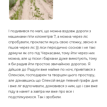
І подивився по мапі, що можна вздовж дороги з
машинами піти кілометрів 7, а можна через ліс
спробувати, прокласти якусь свою стежку, звісно я
пішов через ліс ))) ліси періодично соснові і не такі
дрімучи як ото під Черкасами, тому йти через них
можна, але ці піски і бархани дуже вимотують, тому
я би радив йти простою звичайною дорогою. Я
дійшов до Радуги вже майже по ночі, привітався з
Олексієм, господарем та творцем цього простору,
але дізнавшись що Олексій веде певний графік дня
і вже ліг відпочивати, домовився з ним, що і сам вже
піду в намет а завтра ми вже про все і
подспілкуємося. Так і зробили.