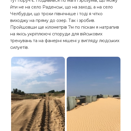
тут поруч є. Подивився по мапі і зрозумів, що можу
йти не на село Раденськ, що на заході, а на село
Челбурди, що трохи північніше і тоді я чітко
виходжу на пряму до озер. Так і зробив.
Пройшовши ще кілометрів 7м по піскам я натрапив
на якісь укріплюючі споруди для військових
тренувань та на фанерні мішені у вигляду людських
силуетів.