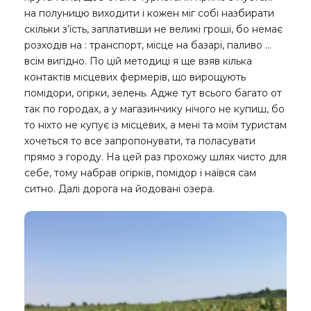
на полуницю виходити і кожен міг собі назбирати
скільки з’їсть, заплативши не великі гроші, бо немає
розходів на : транспорт, місце на базарі, паливо …
всім вигідно. По цій методиці я ще взяв кілька
контактів місцевих фермерів, що вирощують
помідори, огірки, зелень. Адже тут всього багато от
так по городах, а у магазинчику нічого не купиш, бо
то ніхто не купує із місцевих, а мені та моїм туристам
хочеться то все запропонувати, та поласувати
прямо з городу. На цей раз прохожу шлях чисто для
себе, тому набрав огірків, помідор і наївся сам
ситно. Далі дорога на йодовані озера.