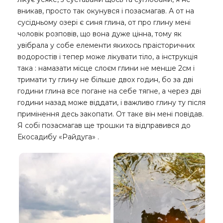
вникав, просто так окунувся і позасмагав. А от на
сусідньому озері є синя глина, от про глину мені
чоловік розповів, що вона дуже цінна, тому як
увібрала у собе елементи якихось праісторичних
водоростів і тепер може лікувати тіло, а інструкція
така : намазати місце слоєм глини не менше 2см і
тримати ту глину не більше двох годин, бо за дві
години глина все погане на себе тягне, а через дві
години назад може віддати, і важливо глину ту після
примінення десь закопати. От таке він мені повідав.
Я собі позасмагав ще трошки та відправився до
Екосадибу «Райдуга» .