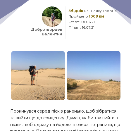
46 днів
на Шляху Творця
Пройдено
1009 км
Старт : 01.06.21
Фінал : 16.07.21
Добротворцев
Валентин
Прокинувся серед пісків раненько, щоб зібратися
та вийти ще до сонцепіку. Думав, як би так вийти з
пісків, щоб одразу на йодовані озера потрапити, що