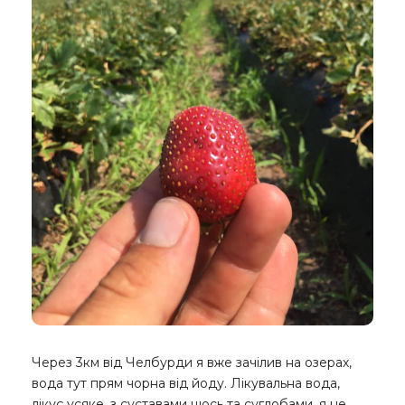
Через 3км від Челбурди я вже зачілив на озерах,
вода тут прям чорна від йоду. Лікувальна вода,
лікує усяке, з суставами щось та суглобами, я не