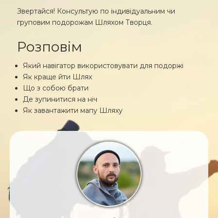
Звертайся! Консультую по індивідуальним чи
груповим подорожам Шляхом Творця.
Розповім
Який навігатор використовувати для подоржі
Як краще йти Шлях
Що з собою брати
Де зупинитися на ніч
Як завантажити мапу Шляху