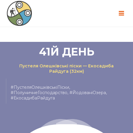
41Й ДЕНЬ
Пустеля Олешківські піски — Екосадиба
Райдуга (32км)
#ПустеляОлешківськіПіски,
#ПолуничнеГосподарство, #ЙодованіОзера,
#ЕкосадибаРайдуга