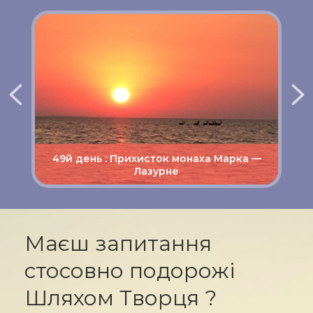
 —
48й день : Прихисток монаха Марка
Маєш запитання
стосовно подорожі
Шляхом Творця ?