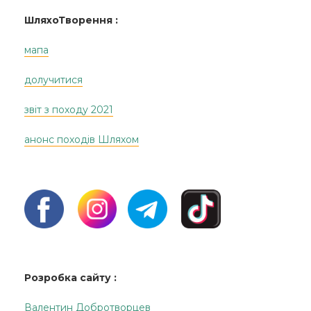
ШляхоТворення :
мапа
долучитися
звіт з походу 2021
анонс походів Шляхом
Розробка сайту :
Валентин Добротворцев