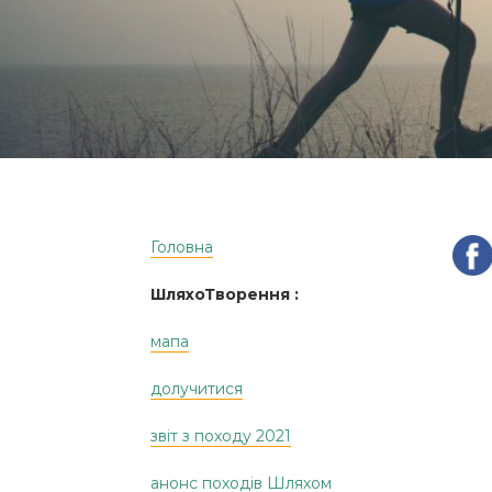
Головна
ШляхоТворення :
мапа
долучитися
звіт з походу 2021
анонс походів Шляхом