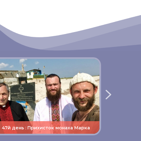
46й де
47й день : Прихисток монаха Марка