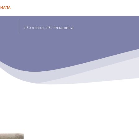
МАПА
#Сосівка, #Степанівка