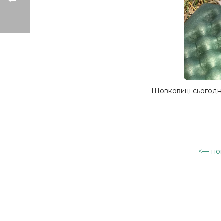
Шовковиці сьогодні
<— по