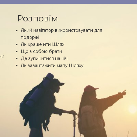
Розповім
Який навігатор використовувати для
подоржі
Як краще йти Шлях
Що з собою брати
чи
Де зупинитися на ніч
Як завантажити мапу Шляху