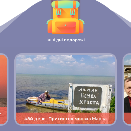
інші дні подорожі
—
48й день : Прихисток монаха Марка