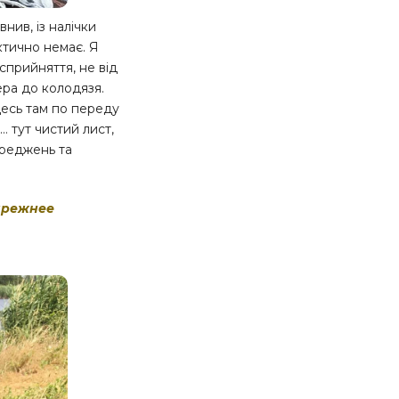
нив, із налічки
ктично немає. Я
осприйняття, не від
ера до колодязя.
десь там по переду
т… тут чистий лист,
ереджень та
прежнее