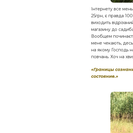
Інтернету все меньш
25грн, є правда 10
виходить відрізаний
магазину до садиба
Вообщем починаєтьс
мене чекають, десь т
на якому Господь н
повчань. Хоч на хв
«Границы сознан
состояние.»