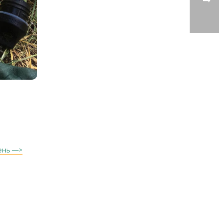
ень —>