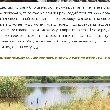
е, картку банк блоканув, бо я йому якісь там анкети не попов
0₴ пожарних, та то вже на самий край, садиб туристичних пра
 від своєї звичайної цивілізації, переходжу на якесь інше світ
, а від моменту до моменту, від черешні до шовковиці, від оз
я саме цікаве, з ріки виходжу у відкритий океан. І ясна річ, 
ам є і робота і можливість поїсти піцци, і таксі, і пісюари, а ту
амалював мені Рай, що я хочу побачить, відсунувши вуаль уп
илинку, хоч на секунду…
ия единожды расширенные, никогда уже не вернутся в 